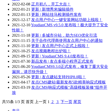
2022-02-08
正月初八，开工大吉！
2022-01-21
更新 | 新增秀米编辑插件
2022-01-13
更新 | 网站挂马检测插件发布
2021-12-17
友点用户中心一键安装网站功能上线啦！
2021-12-10
YoudianCMS v9.5.0 发布啦！极大提升了安全
性能！
2021-11-18
更新 | 多城市分站，助力SEO优化引流
2021-11-15
关于合作代理商使用友点用户中心的通知
2021-11-10
更新 | 友点用户中心正式上线啦！
2021-10-25
友点视频教程出炉啦！
2021-09-15
更新 | YoudianCMS 9.4.0发布拉！
2021-07-30
新品发布 | 友点多端小程序正式发布
2021-06-20
YoudianCMS9.3.0正式发布，修复了重大安全
漏洞，请尽快升级！
2021-05-26
更新 | 友点建站支持PHP8.0啦！
2021-04-17
友点CMS建站|最新发布5款精美响应式模板
2021-03-19
友点CMS|响应式模板“高级模板装修”组件开
放
共
55
条 1/3 页
首页
上一页
1
2
3
下一页
尾页
产品