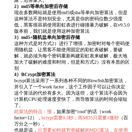
露，危害重大。
2）md5等单向加密后存储
现在多数网站就是使用md5或sha等单向加密算法，但是
这种算法不是特别安全，尤其是你的密码位数少强度
低，黑客很容易使用彩虹表进行碰撞暴力破解，在v9.5.0
版本前，我们就是使用这种加密算法
3）md5+随机盐单向加密后存储
这种方式是对方式2）进行了增强，加密时对每个密码使
用随机盐，让黑客不能使用固定的彩虹表破解，要破
解，就必须为每个密码重新构建彩虹表来破解，极大地
加大了破解的难度和时间，但是和方式2）没有本质的区
别
4）BCrypt加密算法
bcrypt算法采用了一系列各种不同的Blowfish加密算法，
并引入了一个work factor，这个工作因子可以让你决定
这个算法的代价有多大。因为这些，这个算法不会因为
计算机CPU处理速度变快了，而导致算法的时间会缩短
了。
此算法的特点：慢
，如果加密“cool”的话（work
factor=12），
bcrypt需要0.3秒，而MD5只需要1微秒
（百
万分之一秒）。
也就是说，
只需要40秒就穷举破解的MD5算法，在使用