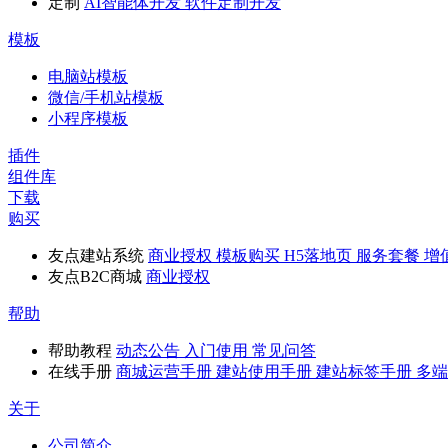
定制
AI智能体开发
软件定制开发
模板
电脑站模板
微信/手机站模板
小程序模板
插件
组件库
下载
购买
友点建站系统
商业授权
模板购买
H5落地页
服务套餐
增
友点B2C商城
商业授权
帮助
帮助教程
动态公告
入门使用
常见问答
在线手册
商城运营手册
建站使用手册
建站标签手册
多端
关于
公司简介