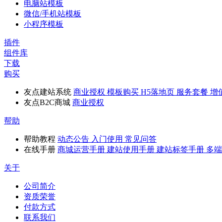
电脑站模板
微信/手机站模板
小程序模板
插件
组件库
下载
购买
友点建站系统
商业授权
模板购买
H5落地页
服务套餐
增
友点B2C商城
商业授权
帮助
帮助教程
动态公告
入门使用
常见问答
在线手册
商城运营手册
建站使用手册
建站标签手册
多端
关于
公司简介
资质荣誉
付款方式
联系我们