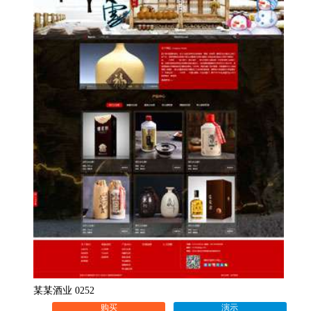
某某酒业 0252
购买
演示