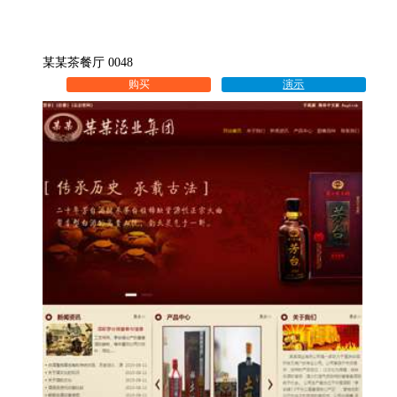
某某茶餐厅 0048
购买
演示