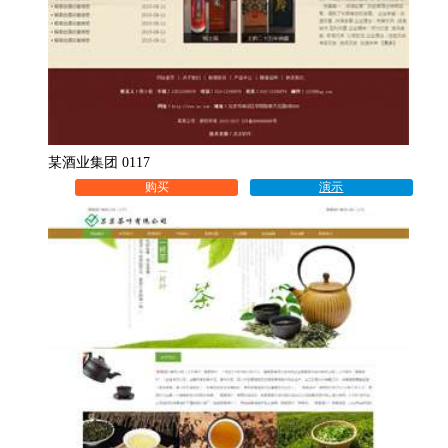
某酒业集团 0117
购买
演示