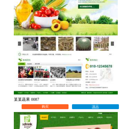
某某蔬果 0087
购买
演示