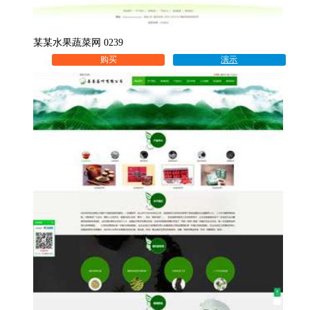
某某水果蔬菜网 0239
购买
演示