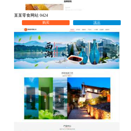
某某零食网站 0424
购买
演示