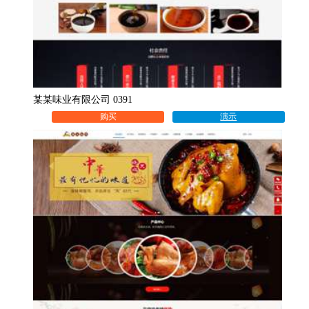
某某味业有限公司 0391
购买
演示