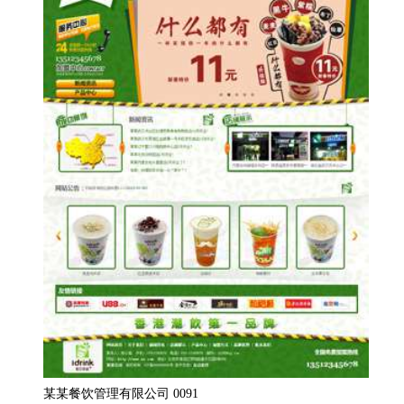
某某餐饮管理有限公司 0091