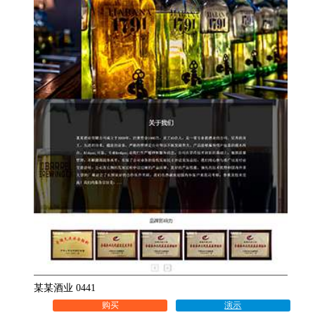
某某酒业 0441
购买
演示