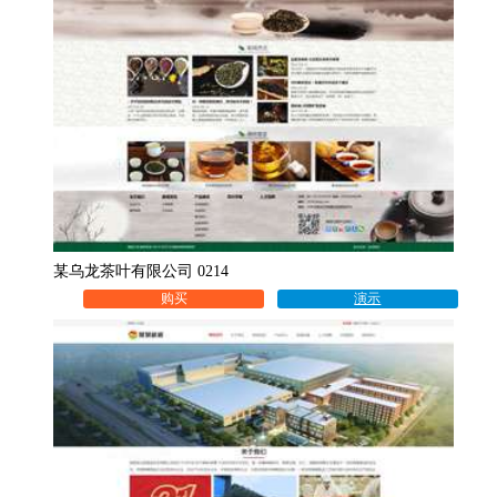
某乌龙茶叶有限公司 0214
购买
演示