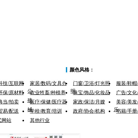
颜色风格：
科技/互联网
家居/数码/文具办
门窗/卫浴/灯光照
服装/鞋帽
公
明
环保/原材料
农业牲畜/种植养
珠宝/饰品/化妆品
广告/文化
殖
典当/拍卖
医疗/保健/医疗器
家政/保洁/月嫂
美容/美发
械
乐
贸易/配送
学校/教育/培训
政府/协会/机构
书籍/手册
式网站
其他行业