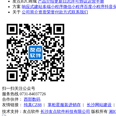
友点B2C商城
产品介绍
更新日志
许可协议
运营手册
方案
响应式建站
多端小程序
微信小程序
百度小程序
抖音
关于
公司简介
资质荣誉
付款方式
联系我们
扫一扫关注公众号
服务热线
0731-84037726
合作伙伴：
西部数码
友情链接：
纯真CZ88
|
掌柜星服装进销存
|
长沙网站建设
技术支持：友点软件
长沙友点软件科技有限公司
版权所有
湘I