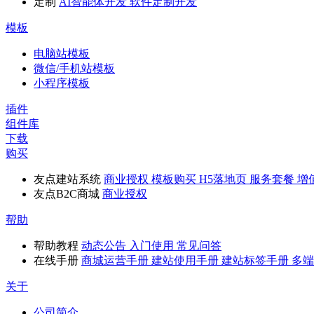
定制
AI智能体开发
软件定制开发
模板
电脑站模板
微信/手机站模板
小程序模板
插件
组件库
下载
购买
友点建站系统
商业授权
模板购买
H5落地页
服务套餐
增
友点B2C商城
商业授权
帮助
帮助教程
动态公告
入门使用
常见问答
在线手册
商城运营手册
建站使用手册
建站标签手册
多端
关于
公司简介