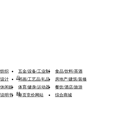
/纺织
五金/设备/工业制
食品/饮料/茶酒
品
/设计
书画/工艺品/礼品
房地产/建筑/装修
/休闲娱
体育/健身/运动器
餐饮/酒店/旅游
材
/说明书
单页竞价网站
综合商城