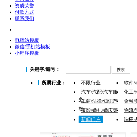
资质荣誉
付款方式
联系我们
电脑站模板
微信/手机站模板
小程序模板
关键字/编号：
所属行业：
不限行业
软件/
汽车/汽配/汽车服
化工/
务
工商/法律/知识产
金融/
权
摄影/婚礼/婚庆策
物流/
划
新闻门户
响应