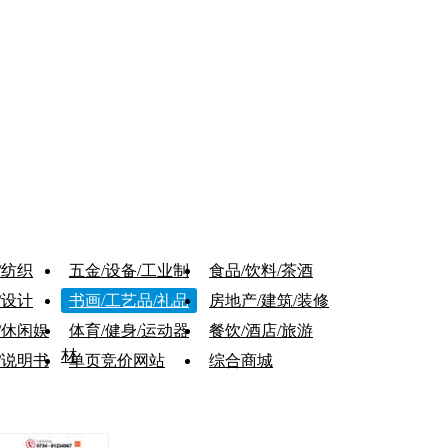
/纺织
五金/设备/工业制
食品/饮料/茶酒
品
/设计
书画/工艺品/礼品
房地产/建筑/装修
/休闲娱
体育/健身/运动器
餐饮/酒店/旅游
材
/说明书
单页竞价网站
综合商城