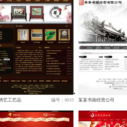
绣艺工艺品
编号：0033
某某书画经营公司
演示
购买
演示