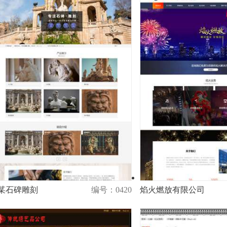
某石碑雕刻
编号：0420
焰火燃放有限公司
演示
购买
演示