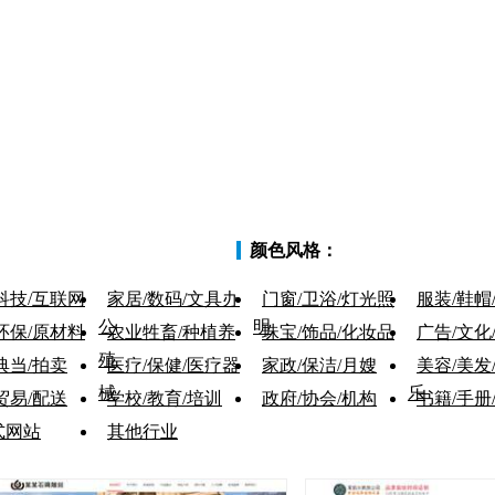
颜色风格：
科技/互联网
家居/数码/文具办
门窗/卫浴/灯光照
服装/鞋帽
公
明
环保/原材料
农业牲畜/种植养
珠宝/饰品/化妆品
广告/文化
殖
典当/拍卖
医疗/保健/医疗器
家政/保洁/月嫂
美容/美发
械
乐
贸易/配送
学校/教育/培训
政府/协会/机构
书籍/手册
式网站
其他行业