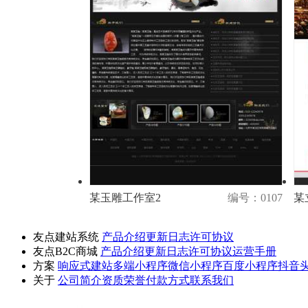
某玉雕工作室2
编号：0107
某
演示
购买
友点建站系统
产品介绍
更新日志
许可协议
友点B2C商城
产品介绍
更新日志
许可协议
运营手册
方案
响应式建站
多端小程序
微信小程序
百度小程序
抖音
关于
公司简介
资质荣誉
付款方式
联系我们