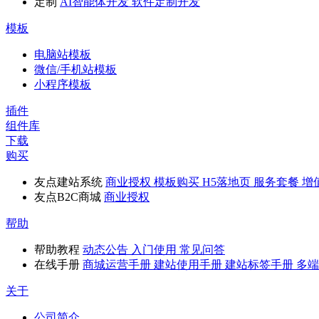
定制
AI智能体开发
软件定制开发
模板
电脑站模板
微信/手机站模板
小程序模板
插件
组件库
下载
购买
友点建站系统
商业授权
模板购买
H5落地页
服务套餐
增
友点B2C商城
商业授权
帮助
帮助教程
动态公告
入门使用
常见问答
在线手册
商城运营手册
建站使用手册
建站标签手册
多端
关于
公司简介