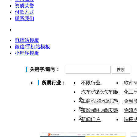
资质荣誉
付款方式
联系我们
电脑站模板
微信/手机站模板
小程序模板
关键字/编号：
所属行业：
不限行业
软件/
汽车/汽配/汽车服
化工/
务
工商/法律/知识产
金融/
权
摄影/婚礼/婚庆策
物流/
划
新闻门户
响应