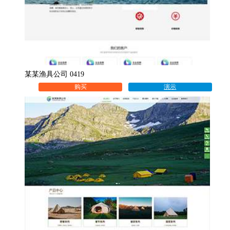
某某渔具公司 0419
购买
演示