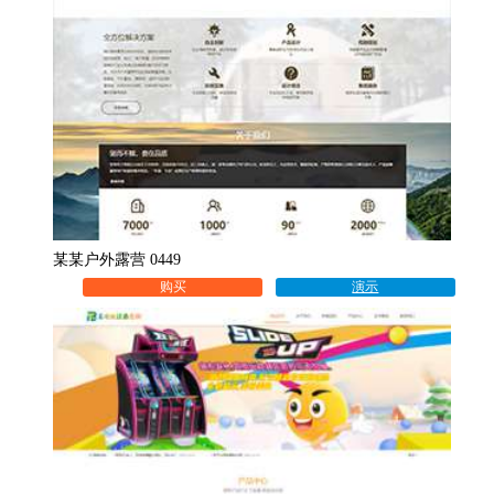
某某户外露营 0449
购买
演示