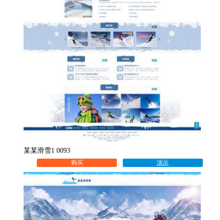
某某滑雪1 0093
购买
演示