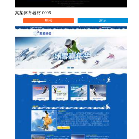
某某体育器材 0096
购买
演示