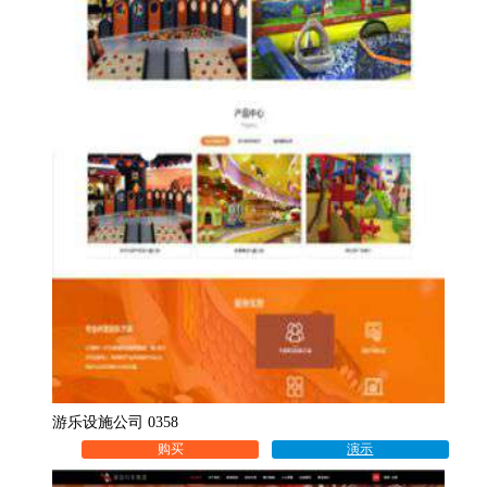
游乐设施公司 0358
购买
演示