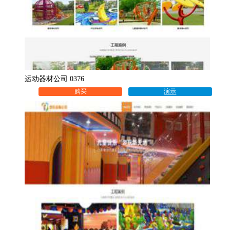
运动器材公司 0376
购买
演示