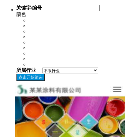
关键字/编号
颜色
所属行业