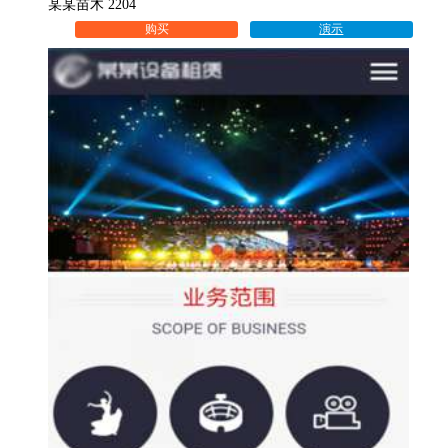
某某苗木 2204
购买
演示