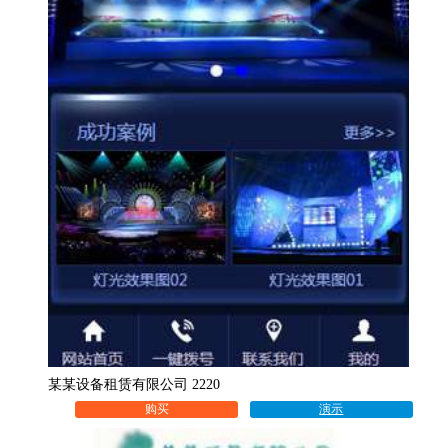
某某设备租赁有限公司 2220
购买
演示