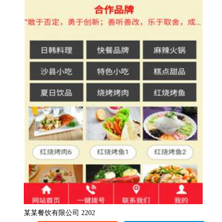
某某餐饮有限公司 2202