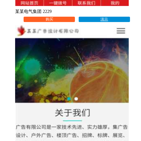
某某电气集团 2229
购买
演示