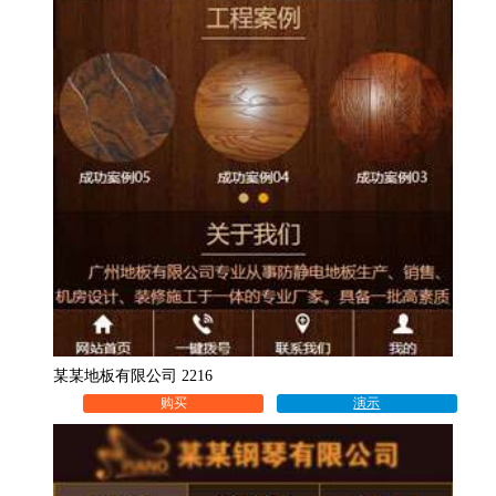
某某地板有限公司 2216
购买
演示