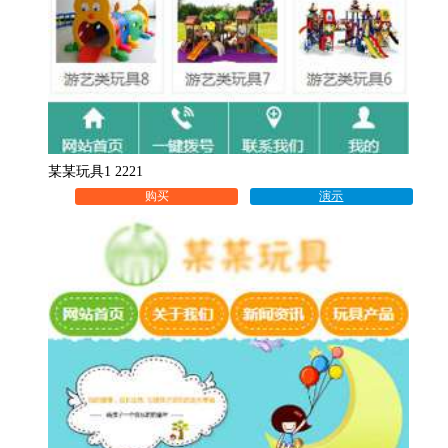
某某玩具1 2221
购买
演示