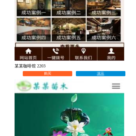
某某咖啡馆 2203
购买
演示