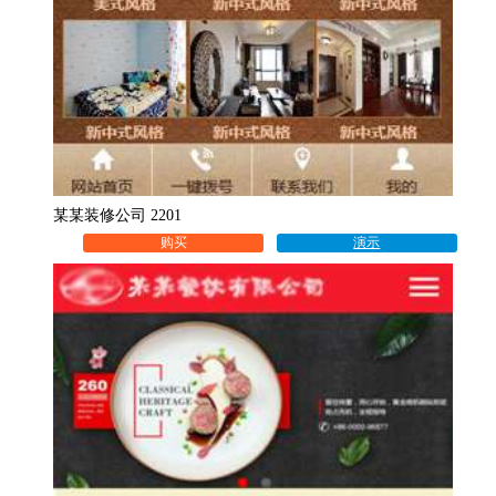
某某装修公司 2201
购买
演示