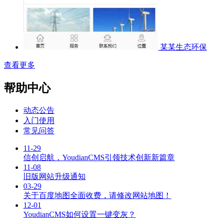
某某生态环保
查看更多
帮助中心
动态公告
入门使用
常见问答
11-29
信创启航，YoudianCMS引领技术创新新篇章
11-08
旧版网站升级通知
03-29
关于百度地图全面收费，请修改网站地图！
12-01
YoudianCMS如何设置一键变灰？