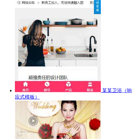
某某卫浴（响
应式模板）