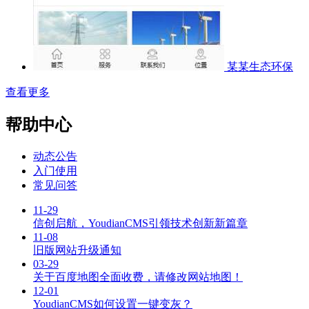
某某生态环保
查看更多
帮助中心
动态公告
入门使用
常见问答
11-29
信创启航，YoudianCMS引领技术创新新篇章
11-08
旧版网站升级通知
03-29
关于百度地图全面收费，请修改网站地图！
12-01
YoudianCMS如何设置一键变灰？