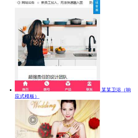
某某卫浴（响
应式模板）